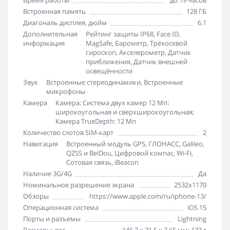
Время работы
до 19 часов
Встроенная память
128 ГБ
Диагональ дисплея, дюйм
6.1
Дополнительная
Рейтинг защиты IP68, Face ID,
информация
MagSafe, Барометр, Трёхосевой
гироскоп, Акселерометр, Датчик
приближения, Датчик внешней
освещённости
Звук
Встроенные стереодинамики, Встроенные
микрофоны
Камера
Камера: Система двух камер 12 Мп:
широкоугольная и сверхширокоугольная;
Камера TrueDepth: 12 Мп
Количество слотов SIM-карт
2
Навигация
Встроенный модуль GPS, ГЛОНАСС, Galileo,
QZSS и BeiDou, Цифровой компас, Wi-Fi,
Сотовая связь, iBeacon
Наличие 3G/4G
Да
Номинальное разрешение экрана
2532x1170
Обзоры
https://www.apple.com/ru/iphone-13/
Операционная система
iOS 15
Порты и разъемы
Lightning