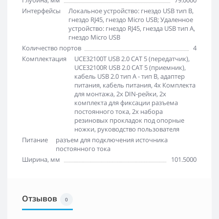
Глубина, мм
79.0000
Интерфейсы
Локальное устройство: гнездо USB тип В,
гнездо RJ45, гнездо Micro USB; Удаленное
устройство: гнездо RJ45, гнезда USB тип А,
гнездо Micro USB
Количество портов
4
Комплектация
UCE32100T USB 2.0 CAT 5 (передатчик),
UCE32100R USB 2.0 CAT 5 (приемник),
кабель USB 2.0 тип А - тип В, адаптер
питания, кабель питания, 4x Комплекта
для монтажа, 2x DIN-рейки, 2x
комплекта для фиксации разъема
постоянного тока, 2x набора
резиновых прокладок под опорные
ножки, руководство пользователя
Питание
разъем для подключения источника
постоянного тока
Ширина, мм
101.5000
Отзывов
0