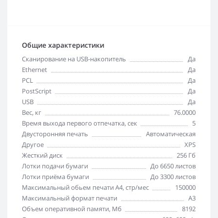
Общие характеристики
Cканирование на USB-накопитель
Да
Ethernet
Да
PCL
Да
PostScript
Да
USB
Да
Вес, кг
76.0000
Время выхода первого отпечатка, сек
5
Двусторонняя печать
Автоматическая
Другое
XPS
Жесткий диск
256 Гб
Лотки подачи бумаги
До 6650 листов
Лотки приёма бумаги
До 3300 листов
Максимальный обьем печати А4, стр/мес
150000
Максимальный формат печати
A3
Объем оперативной памяти, Мб
8192