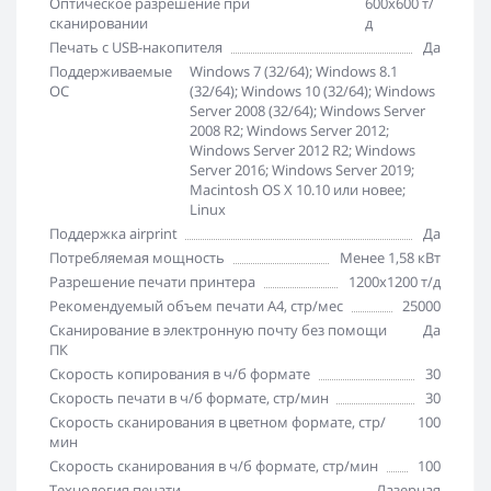
Оптическое разрешение при
600x600 т/
сканировании
д
Печать с USB-накопителя
Да
Поддерживаемые
Windows 7 (32/64); Windows 8.1
ОС
(32/64); Windows 10 (32/64); Windows
Server 2008 (32/64); Windows Server
2008 R2; Windows Server 2012;
Windows Server 2012 R2; Windows
Server 2016; Windows Server 2019;
Macintosh OS X 10.10 или новее;
Linux
Поддержка airprint
Да
Потребляемая мощность
Менее 1,58 кВт
Разрешение печати принтера
1200x1200 т/д
Рекомендуемый объем печати А4, стр/мес
25000
Сканирование в электронную почту без помощи
Да
ПК
Скорость копирования в ч/б формате
30
Скорость печати в ч/б формате, стр/мин
30
Скорость сканирования в цветном формате, стр/
100
мин
Скорость сканирования в ч/б формате, стр/мин
100
Технология печати
Лазерная