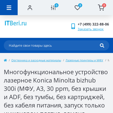
0
0
0
+7 (499) 322-88-06
Заказать звонок
Оргтехника и расходные материалы
Лазерные принтеры и МФУ
Мно
Многофункциональное устройство
лазерное Konica Minolta bizhub
300i (МФУ, A3, 30 ppm, без крышки
и ADF, без тумбы, без картриджей,
без кабеля питания, запуск только