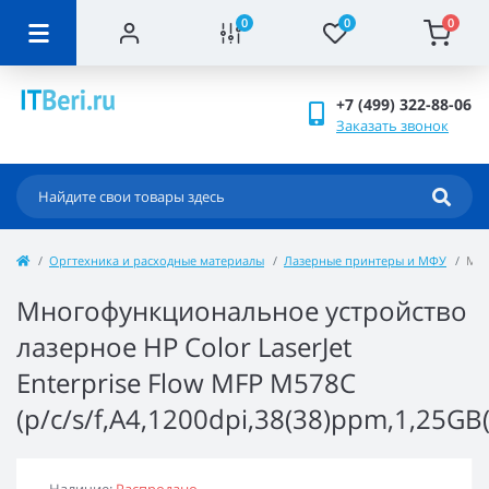
0
0
0
+7 (499) 322-88-06
Заказать звонок
Оргтехника и расходные материалы
Лазерные принтеры и МФУ
Мно
Многофункциональное устройство
лазерное HP Color LaserJet
Enterprise Flow MFP M578C
(p/c/s/f,A4,1200dpi,38(38)ppm,1,25G