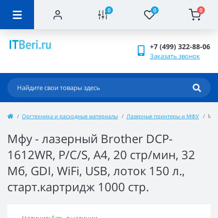
0
0
0
+7 (499) 322-88-06
Заказать звонок
Оргтехника и расходные материалы
Лазерные принтеры и МФУ
Мфу
Мфу - лазерный Brother DCP-
1612WR, P/C/S, A4, 20 cтр/мин, 32
Мб, GDI, WiFi, USB, лоток 150 л.,
старт.картридж 1000 стр.