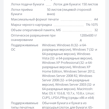
Лотки подачи бумаги
Лоток для бумаги: 150 листов
Лотки приёма
50 листов (лицевой стороной
бумаги
вниз)
Максимальный формат печати
A4
Марка черного картриджа
TN-1075
Объем оперативной памяти, Мб
32
Оптическое разрешение при
1200x600 т/
сканировании
д
Поддерживаемые
Windows: Windows 8 (32- и 64-
ОС
разрядные версии), Windows 7 (32- и
64-разрядные версии), Windows
Vista (32- и 64-разрядные версии),
Windows XP Professional (32- и 64-
разрядные версии), Windows XP
Home Edition, Windows Server 2012,
Windows Server 2008 R2, Windows
Server 2008 (32- и 64-разрядные
версии), Windows Server 2003 (32- и
64-разрядные версии). Macintosh:
Mac OS X 10.6.8, 10.7.x, 10.8.x. Linux:
CUPS, LPD/LPRng (среды x86 и x64)
Поддерживаемые
Обычная бумага и бумага из
типы печатных
вторсырья (лоток для бумаги: 65–