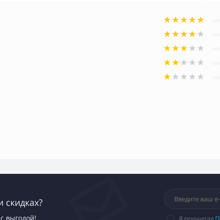
и скидках?
с выгодой!
Я прочитал
П