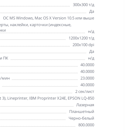
300x300 т/д
Да
ОС MS Windows, Mac OS X Version 10.5 или выше
ерты, наклейки, карточки (индексные,
нки
н/д
1200x1200 т/д
200x100 dpi
Да
и ПК
н/д
40.0000
40.0000
р/мин
23.0000
40.0000
2 сек/лист
 3), Lineprinter, IBM Proprinter X24E, EPSON LQ-850
Лазерная
Планшетный
Черно-белый
800.0000