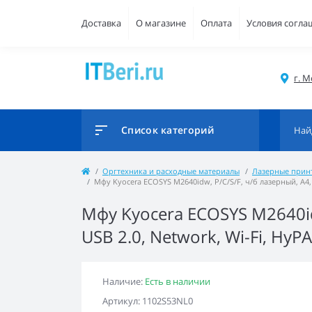
Доставка
О магазине
Оплата
Условия согла
г. М
Список категорий
Оргтехника и расходные материалы
Лазерные прин
Мфу Kyocera ECOSYS M2640idw, P/C/S/F, ч/б лазерный, А4, 40
Мфу Kyocera ECOSYS M2640idw
USB 2.0, Network, Wi-Fi, HyPA
Наличие:
Есть в наличии
Артикул: 1102S53NL0