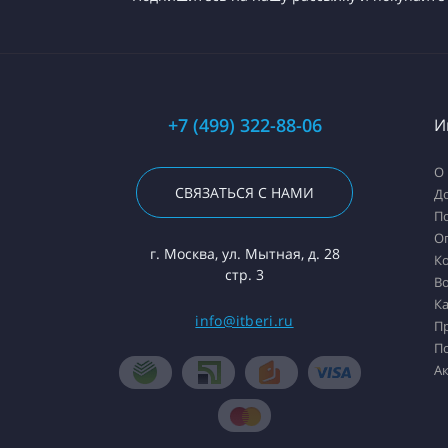
+7 (499) 322-88-06
И
О 
СВЯЗАТЬСЯ С НАМИ
Д
П
О
г. Москва, ул. Мытная, д. 28
К
стр. 3
Во
Ка
info@itberi.ru
П
П
А