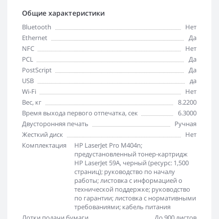
Общие характеристики
Bluetooth
Нет
Ethernet
Да
NFC
Нет
PCL
Да
PostScript
Да
USB
да
Wi-Fi
Нет
Вес, кг
8.2200
Время выхода первого отпечатка, сек
6.3000
Двусторонняя печать
Ручная
Жесткий диск
Нет
Комплектация
HP LaserJet Pro M404n;
предустановленный тонер-картридж
HP LaserJet 59A, черный (ресурс: 1,500
страниц); руководство по началу
работы; листовка с информацией о
технической поддержке; руководство
по гарантии; листовка с нормативными
требованиями; кабель питания
Лотки подачи бумаги
До 900 листов