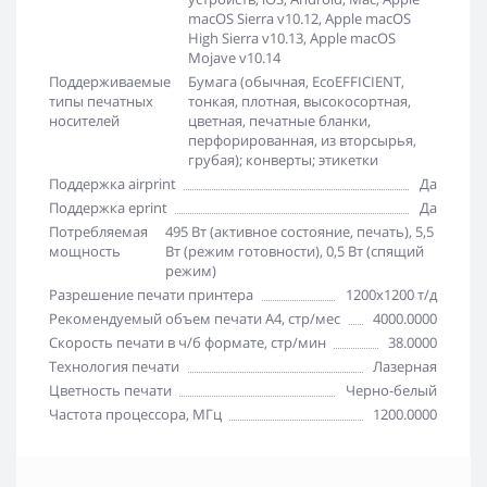
macOS Sierra v10.12, Apple macOS
High Sierra v10.13, Apple macOS
Mojave v10.14
Поддерживаемые
Бумага (обычная, EcoEFFICIENT,
типы печатных
тонкая, плотная, высокосортная,
носителей
цветная, печатные бланки,
перфорированная, из вторсырья,
грубая); конверты; этикетки
Поддержка airprint
Да
Поддержка eprint
Да
Потребляемая
495 Вт (активное состояние, печать), 5,5
мощность
Вт (режим готовности), 0,5 Вт (спящий
режим)
Разрешение печати принтера
1200x1200 т/д
Рекомендуемый объем печати А4, стр/мес
4000.0000
Скорость печати в ч/б формате, стр/мин
38.0000
Технология печати
Лазерная
Цветность печати
Черно-белый
Частота процессора, МГц
1200.0000