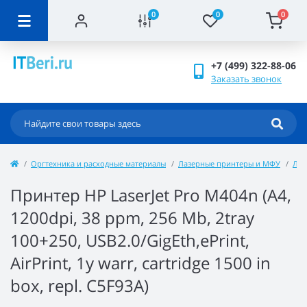
0
0
0
+7 (499) 322-88-06
Заказать звонок
Оргтехника и расходные материалы
Лазерные принтеры и МФУ
Лаз
Принтер HP LaserJet Pro M404n (A4,
1200dpi, 38 ppm, 256 Mb, 2tray
100+250, USB2.0/GigEth,ePrint,
AirPrint, 1y warr, cartridge 1500 in
box, repl. C5F93A)