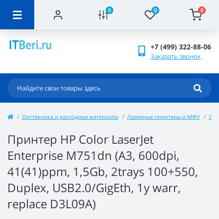
0
0
0
+7 (499) 322-88-06
Заказать звонок
Оргтехника и расходные материалы
Лазерные принтеры и МФУ
Лаз
Принтер HP Color LaserJet
Enterprise M751dn (A3, 600dpi,
41(41)ppm, 1,5Gb, 2trays 100+550,
Duplex, USB2.0/GigEth, 1y warr,
replace D3L09A)