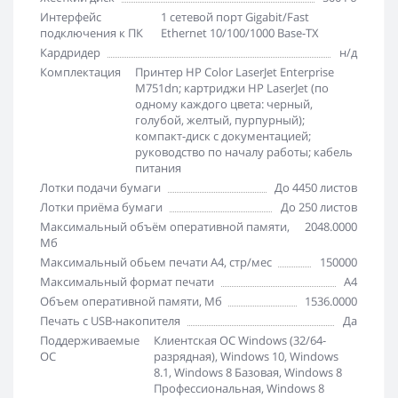
Интерфейс
1 сетевой порт Gigabit/Fast
подключения к ПК
Ethernet 10/100/1000 Base-TX
Кардридер
н/д
Комплектация
Принтер HP Color LaserJet Enterprise
M751dn; картриджи HP LaserJet (по
одному каждого цвета: черный,
голубой, желтый, пурпурный);
компакт-диск с документацией;
руководство по началу работы; кабель
питания
Лотки подачи бумаги
До 4450 листов
Лотки приёма бумаги
До 250 листов
Максимальный объём оперативной памяти,
2048.0000
Мб
Максимальный обьем печати А4, стр/мес
150000
Максимальный формат печати
A4
Объем оперативной памяти, Мб
1536.0000
Печать с USB-накопителя
Да
Поддерживаемые
Клиентская ОС Windows (32/64-
ОС
разрядная), Windows 10, Windows
8.1, Windows 8 Базовая, Windows 8
Профессиональная, Windows 8