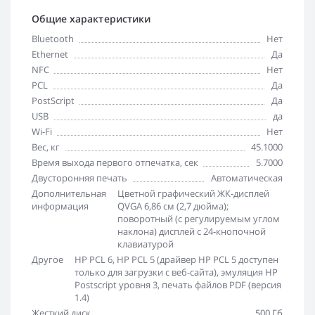
Общие характеристики
Bluetooth
Нет
Ethernet
Да
NFC
Нет
PCL
Да
PostScript
Да
USB
да
Wi-Fi
Нет
Вес, кг
45.1000
Время выхода первого отпечатка, сек
5.7000
Двусторонняя печать
Автоматическая
Дополнительная
Цветной графический ЖК-дисплей
информация
QVGA 6,86 см (2,7 дюйма);
поворотный (с регулируемым углом
наклона) дисплей с 24-кнопочной
клавиатурой
Другое
HP PCL 6, HP PCL 5 (драйвер HP PCL 5 доступен
только для загрузки с веб-сайта), эмуляция HP
Postscript уровня 3, печать файлов PDF (версия
1.4)
Жесткий диск
500 Гб