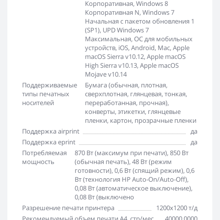
Корпоративная, Windows 8
Корпоративная N, Windows 7
Начальная с пакетом обновления 1
(SP1), UPD Windows 7
Максимальная, ОС для мобильных
устройств, iOS, Android, Mac, Apple
macOS Sierra v10.12, Apple macOS
High Sierra v10.13, Apple macOS
Mojave v10.14
Поддерживаемые
Бумага (обычная, плотная,
типы печатных
сверхплотная, глянцевая, тонкая,
носителей
переработанная, прочная),
конверты, этикетки, глянцевые
пленки, картон, прозрачные пленки
Поддержка airprint
да
Поддержка eprint
да
Потребляемая
870 Вт (максимум при печати), 850 Вт
мощность
(обычная печать), 48 Вт (режим
готовности), 0,6 Вт (спящий режим), 0,6
Вт (технология HP Auto-On/Auto-Off),
0,08 Вт (автоматическое выключение),
0,08 Вт (выключено
Разрешение печати принтера
1200x1200 т/д
Рекомендуемый объем печати А4, стр/мес
40000.0000