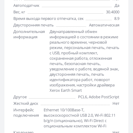
Автоподатчик
Да
Вес, кг
30.4000
Время выхода первого отпечатка, сек
8.9
Двусторонняя печать
Автоматическая
Дополнительная
Двунаправленный обмен
информация
информацией о состоянии в режиме
реального времени, черновой
режим, персональная печать, печать
с USB, пробный комплект,
сохраненная работа, отложенная
печать, безопасная печать,
уведомление о работе, водяной знак,
двусторонняя печать, печать
идентификатора работ, поворот
изображения, настройки драйвера
Xerox Earth Smart
Другое
PCL6, Adobe PostScript
Жесткий диск
Нет
Интерфейс
Ethernet 10/100Base-T,
подключения
высокоскоростной USB 2.0, Wi-Fi 802.11
b/g/n (опционально), Wi-Fi Direct с
опциональным комплектом Wi-Fi
Кардридер
Нет