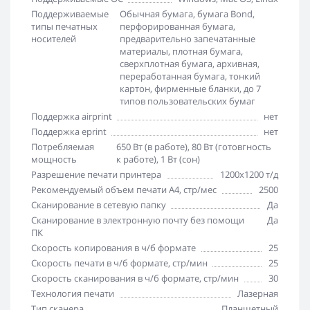
Поддерживаемые
Обычная бумага, бумага Bond,
типы печатных
перфорированная бумага,
носителей
предварительно запечатанные
материалы, плотная бумага,
сверхплотная бумага, архивная,
переработанная бумага, тонкий
картон, фирменные бланки, до 7
типов пользовательских бумаг
Поддержка airprint
нет
Поддержка eprint
нет
Потребляемая
650 Вт (в работе), 80 Вт (готовгность
мощность
к работе), 1 Вт (сон)
Разрешение печати принтера
1200x1200 т/д
Рекомендуемый объем печати А4, стр/мес
2500
Сканирование в сетевую папку
Да
Сканирование в электронную почту без помощи
Да
ПК
Скорость копирования в ч/б формате
25
Скорость печати в ч/б формате, стр/мин
25
Скорость сканирования в ч/б формате, стр/мин
30
Технология печати
Лазерная
Тип сканера
Планшетный