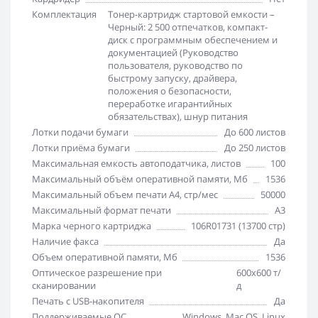
Комплектация
Тонер-картридж стартовой емкости –
Черный: 2 500 отпечатков, компакт-
диск с программным обеспечением и
документацией (Руководство
пользователя, руководство по
быстрому запуску, драйвера,
положения о безопасности,
переработке игарантийных
обязательствах), шнур питания
Лотки подачи бумаги
До 600 листов
Лотки приёма бумаги
До 250 листов
Максимальная емкость автоподатчика, листов
100
Максимальный объём оперативной памяти, Мб
1536
Максимальный объем печати А4, стр/мес
50000
Максимальный формат печати
A3
Марка черного картриджа
106R01731 (13700 стр)
Наличие факса
Да
Объем оперативной памяти, Мб
1536
Оптическое разрешение при
600x600 т/
сканировании
д
Печать с USB-накопителя
Да
Поддерживаемые ОС
Windows, Mac OS, Linux