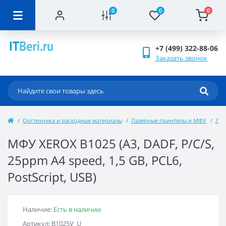
0
0
0
+7 (499) 322-88-06
Заказать звонок
Оргтехника и расходные материалы
Лазерные принтеры и МФУ
Лаз
МФУ XEROX B1025 (A3, DADF, P/C/S,
25ppm A4 speed, 1,5 GB, PCL6,
PostScript, USB)
Наличие:
Есть в наличии
Артикул: B1025V_U