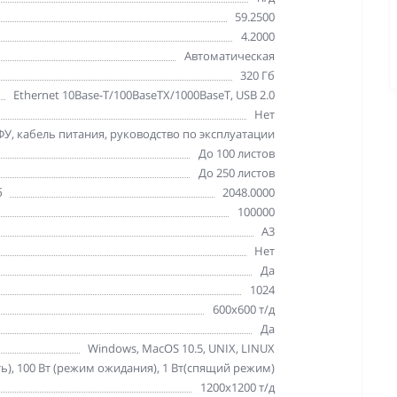
59.2500
4.2000
Автоматическая
320 Гб
Ethernet 10Base-T/100BaseTX/1000BaseT, USB 2.0
Нет
У, кабель питания, руководство по эксплуатации
До 100 листов
До 250 листов
б
2048.0000
100000
A3
Нет
Да
1024
600x600 т/д
Да
Windows, MacOS 10.5, UNIX, LINUX
ть), 100 Вт (режим ожидания), 1 Вт(спящий режим)
1200x1200 т/д