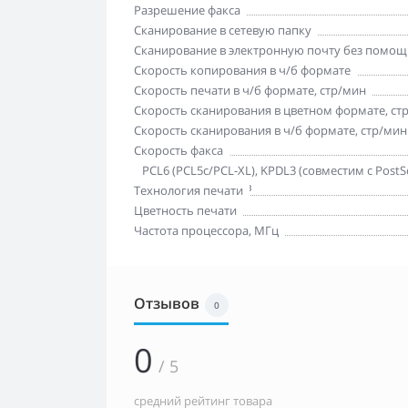
Разрешение факса
Сканирование в сетевую папку
Сканирование в электронную почту без помощ
Скорость копирования в ч/б формате
Скорость печати в ч/б формате, стр/мин
Скорость сканирования в цветном формате, ст
Скорость сканирования в ч/б формате, стр/мин
Скорость факса
Стандартные языки управления принтером
PCL6 (PCL5c/PCL-XL), KPDL3 (совместим с PostS
печать XPS-файлов
Технология печати
Цветность печати
Частота процессора, МГц
Отзывов
0
0
/ 5
средний рейтинг товара