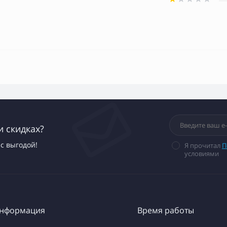
и скидках?
с выгодой!
Я прочитал
П
условиями
нформация
Время работы