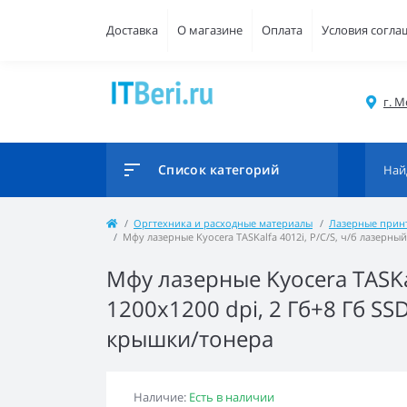
Доставка
О магазине
Оплата
Условия согла
г. М
Список категорий
Оргтехника и расходные материалы
Лазерные прин
Мфу лазерные Kyocera TASKalfa 4012i, P/C/S, ч/б лазерный,
Мфу лазерные Kyocera TASKal
1200x1200 dpi, 2 Гб+8 Гб SSD
крышки/тонера
Наличие:
Есть в наличии