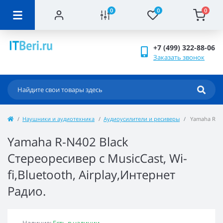
0
0
0
+7 (499) 322-88-06
Заказать звонок
Наушники и аудиотехника
Аудиоусилители и ресиверы
Yamaha R-N40
Yamaha R-N402 Black
Стереоресивер с MusicCast, Wi-
fi,Bluetooth, Airplay,Интернет
Радио.