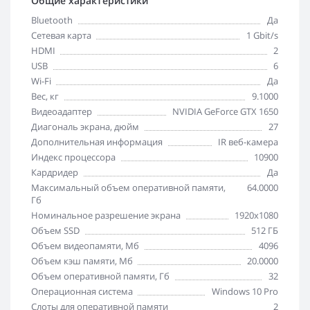
Общие характеристики
Bluetooth
Да
Cетевая карта
1 Gbit/s
HDMI
2
USB
6
Wi-Fi
Да
Вес, кг
9.1000
Видеоадаптер
NVIDIA GeForce GTX 1650
Диагональ экрана, дюйм
27
Дополнительная информация
IR веб-камера
Индекс процессора
10900
Кардридер
Да
Максимальный объем оперативной памяти,
64.0000
Гб
Номинальное разрешение экрана
1920x1080
Объем SSD
512 ГБ
Объем видеопамяти, Мб
4096
Объем кэш памяти, Мб
20.0000
Объем оперативной памяти, Гб
32
Операционная система
Windows 10 Pro
Слоты для оперативной памяти
2