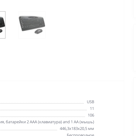
USB
11
106
, батарейки 2 AAA (клавиатура) and 1 AA (мышь)
446,3x183x20,5 мм
Беспроводное