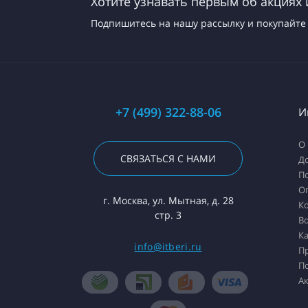
Хотите узнавать первым об акциях 
Подпишитесь на нашу рассылку и покупайте 
+7 (499) 322-88-06
И
О 
СВЯЗАТЬСЯ С НАМИ
Д
П
О
г. Москва, ул. Мытная, д. 28
К
стр. 3
Во
Ка
info@itberi.ru
П
П
А