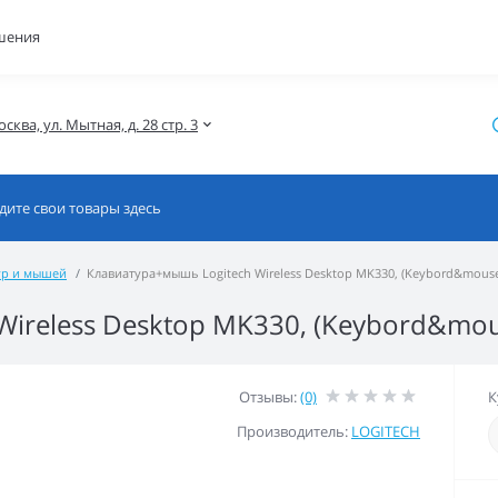
шения
осква, ул. Мытная, д. 28 стр. 3
ур и мышей
Клавиатура+мышь Logitech Wireless Desktop MK330, (Keybord&mouse),
ireless Desktop MK330, (Keybord&mouse
Отзывы:
(0)
К
Производитель:
LOGITECH