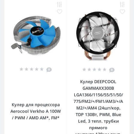
0
0
Кулер DEEPCOOL
GAMMAXX300B
LGA1366/1156/55/51/50/
775/FM2/+/FM1/AM3/+/A
Кулер для процессора
M2/+/AM4 (24шт/кор,
Aerocool Verkho A 100W
TDP 130Вт, PWM, Blue
/ PWM / AMD AM*, FM*
Led, 3 тепл. трубки
прямого