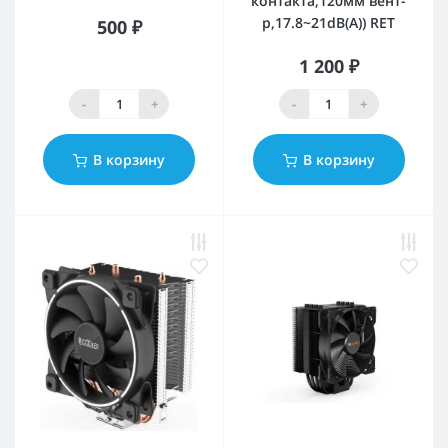
контакта,120мм вент-
р,17.8~21dB(A)) RET
500 ₽
1 200 ₽
-
+
-
+
В корзину
В корзину