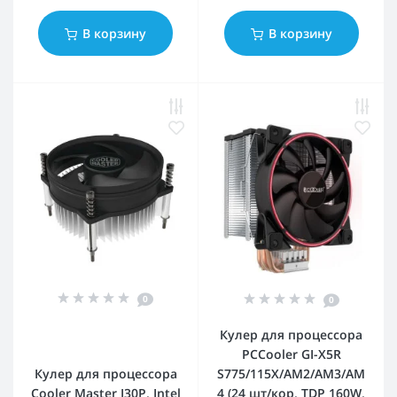
В корзину
В корзину
0
0
Кулер для процессора
PCCooler GI-X5R
Кулер для процессора
S775/115X/AM2/AM3/AM
Cooler Master I30P, Intel
4 (24 шт/кор, TDP 160W,