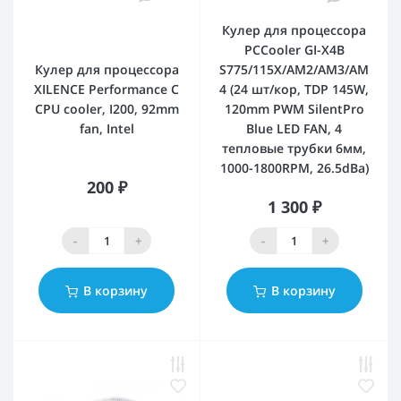
Кулер для процессора
PCCooler GI-X4B
Кулер для процессора
S775/115X/AM2/AM3/AM
XILENCE Performance C
4 (24 шт/кор, TDP 145W,
CPU cooler, I200, 92mm
120mm PWM SilentPro
fan, Intel
Blue LED FAN, 4
тепловые трубки 6мм,
1000-1800RPM, 26.5dBa)
200 ₽
1 300 ₽
-
+
-
+
В корзину
В корзину