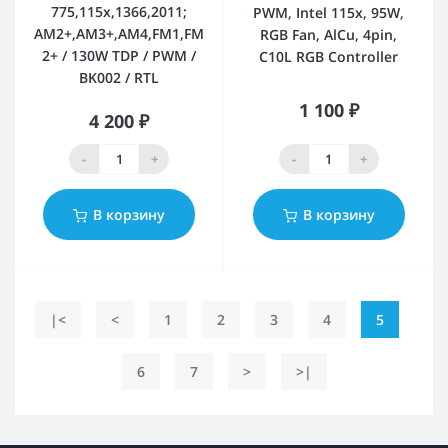
775,115x,1366,2011;
PWM, Intel 115x, 95W,
AM2+,AM3+,AM4,FM1,FM
RGB Fan, AlCu, 4pin,
2+ / 130W TDP / PWM /
C10L RGB Controller
BK002 / RTL
1 100 ₽
4 200 ₽
-
+
-
+
В корзину
В корзину
|<
<
1
2
3
4
5
6
7
>
>|