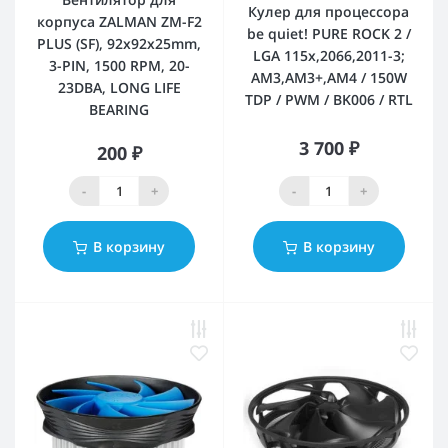
Кулер для процессора
корпуса ZALMAN ZM-F2
be quiet! PURE ROCK 2 /
PLUS (SF), 92x92x25mm,
LGA 115x,2066,2011-3;
3-PIN, 1500 RPM, 20-
AM3,AM3+,AM4 / 150W
23DBA, LONG LIFE
TDP / PWM / BK006 / RTL
BEARING
3 700 ₽
200 ₽
-
+
-
+
В корзину
В корзину