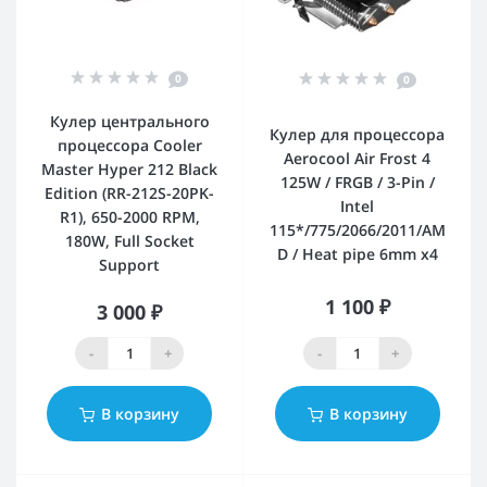
0
0
Кулер центрального
Кулер для процессора
процессора Cooler
Aerocool Air Frost 4
Master Hyper 212 Black
125W / FRGB / 3-Pin /
Edition (RR-212S-20PK-
Intel
R1), 650-2000 RPM,
115*/775/2066/2011/AM
180W, Full Socket
D / Heat pipe 6mm x4
Support
1 100 ₽
3 000 ₽
-
+
-
+
В корзину
В корзину