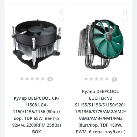
0
0
Кулер DEEPCOOL
Кулер DEEPCOOL CK-
LUCIFER V2
11508 LGA-
S1155/S1156/S1150/S201
1150/1155/1156 (80шт/
1/S1366/S775/AM2/AM2+
кор, TDP 65W, вент-р
/AM3/AM3+/FM1/FM2
92мм, 2200RPM,25dBa)
(8шт/кор, TDP 150W,
BOX
PWM, 6 тепл. трубкок )