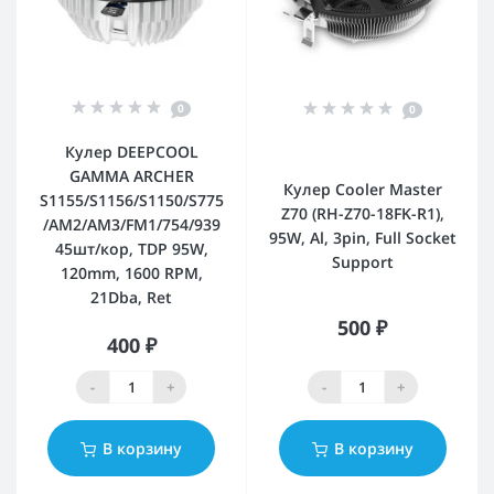
0
0
Кулер DEEPCOOL
GAMMA ARCHER
Кулер Cooler Master
S1155/S1156/S1150/S775
Z70 (RH-Z70-18FK-R1),
/AM2/AM3/FM1/754/939
95W, Al, 3pin, Full Socket
45шт/кор, TDP 95W,
Support
120mm, 1600 RPM,
21Dba, Ret
500 ₽
400 ₽
-
+
-
+
В корзину
В корзину