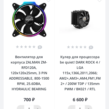
0
0
Вентилятор для
Кулер для процессора
корпуса ZALMAN ZM-
be quiet! DARK ROCK 4 /
RFD120A,
LGA
120x120x25mm, 3 PIN
115x,1366,2011,2066;
ADDRESSABLE, 800-1500
AM2+,AM3+,AM4,FM1,FM
RPM, 25.6DBA,
2+ / 200W TDP / 135mm
HYDRAULIC BEARING
PWM / BK021 / RTL
700 ₽
6 600 ₽
-
+
-
+