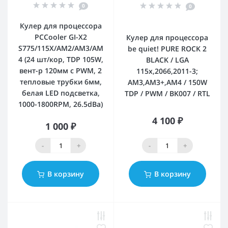
0
0
Кулер для процессора
PCCooler GI-X2
Кулер для процессора
S775/115X/AM2/AM3/AM
be quiet! PURE ROCK 2
4 (24 шт/кор, TDP 105W,
BLACK / LGA
вент-р 120мм с PWM, 2
115x,2066,2011-3;
тепловые трубки 6мм,
AM3,AM3+,AM4 / 150W
белая LED подсветка,
TDP / PWM / BK007 / RTL
1000-1800RPM, 26.5dBa)
4 100 ₽
1 000 ₽
-
+
-
+
В корзину
В корзину