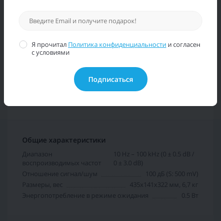
нашему, мы снизим цену!
Я прочитал
Политика конфиденциальности
и согласен
Характеристики
с условиями
Отзывов (0)
Подписаться
Общие характеристики
Диапазон
10 Hz – 100 kHz (0 ± 0.5 dB /
воспроизводимых частот
0 ± 3.0 dB)
Отношение сигнал/шум
100 дБ (S: 500 mV)
Размеры, вес
435x141x322 мм, 6,7 кг
Энергопотребление в режиме ожидания
0.5 Вт