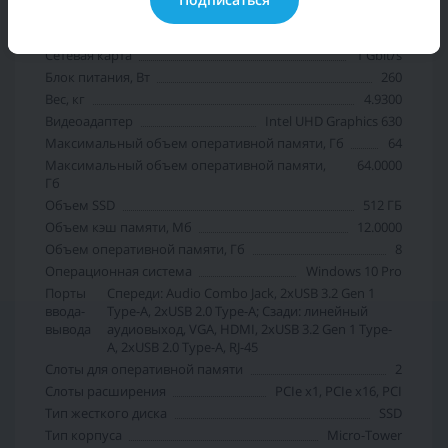
Общие характеристики
Cетевая карта
1 Gbit/s
Блок питания, Вт
260
Вес, кг
4.9300
Видеоадаптер
Intel UHD Graphics 630
Максимальный объем оперативной памяти, Гб
64
Максимальный объем оперативной памяти,
64.0000
Гб
Объем SSD
512 ГБ
Объем кэш памяти, Мб
12.0000
Объем оперативной памяти, Гб
8
Операционная система
Windows 10 Pro
Порты
Спереди: Audio Combo Jack, 2xUSB 3.2 Gen 1
ввода-
Type-A, 2xUSB 2.0 Type-A; Сзади: линейный
вывода
аудиовыход, VGA, HDMI, 2xUSB 3.2 Gen 1 Type-
A, 2xUSB 2.0 Type-A, RJ-45
Слоты для оперативной памяти
2
Слоты расширения
PCIe x1, PCIe x16, PCI
Тип жесткого диска
SSD
Тип корпуса
Micro-Tower