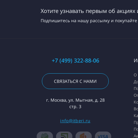
Хотите узнавать первым об акциях 
Подпишитесь на нашу рассылку и покупайте 
+7 (499) 322-88-06
И
О 
СВЯЗАТЬСЯ С НАМИ
Д
П
О
г. Москва, ул. Мытная, д. 28
К
стр. 3
Во
Ка
info@itberi.ru
П
П
А