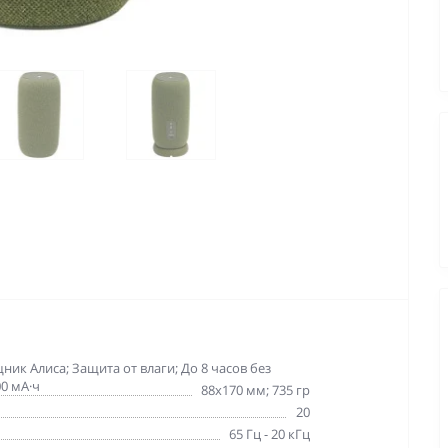
ник Алиса; Защита от влаги; До 8 часов без
00 мА·ч
88x170 мм; 735 гр
20
65 Гц - 20 кГц