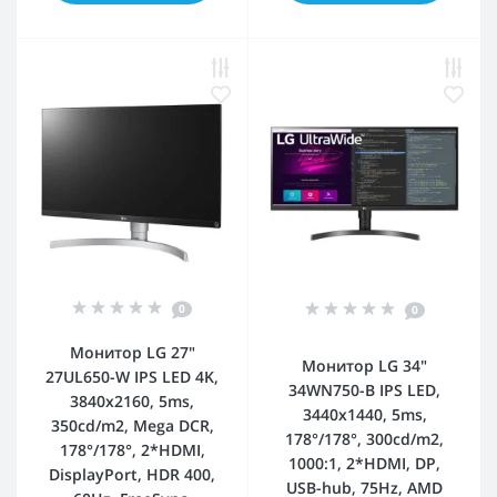
0
0
Монитор LG 27"
Монитор LG 34"
27UL650-W IPS LED 4K,
34WN750-B IPS LED,
3840x2160, 5ms,
3440x1440, 5ms,
350cd/m2, Mega DCR,
178°/178°, 300cd/m2,
178°/178°, 2*HDMI,
1000:1, 2*HDMI, DP,
DisplayPort, HDR 400,
USB-hub, 75Hz, AMD