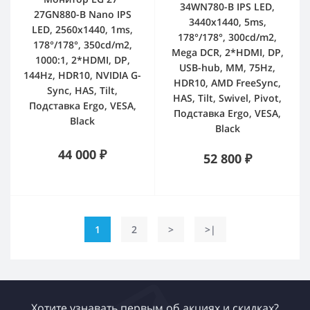
34WN780-B IPS LED,
27GN880-B Nano IPS
3440x1440, 5ms,
LED, 2560x1440, 1ms,
178°/178°, 300cd/m2,
178°/178°, 350cd/m2,
Mega DCR, 2*HDMI, DP,
1000:1, 2*HDMI, DP,
USB-hub, MM, 75Hz,
144Hz, HDR10, NVIDIA G-
HDR10, AMD FreeSync,
Sync, HAS, Tilt,
HAS, Tilt, Swivel, Pivot,
Подставка Ergo, VESA,
Подставка Ergo, VESA,
Black
Black
44 000 ₽
52 800 ₽
1
2
>
>|
Хотите узнавать первым об акциях и скидках?