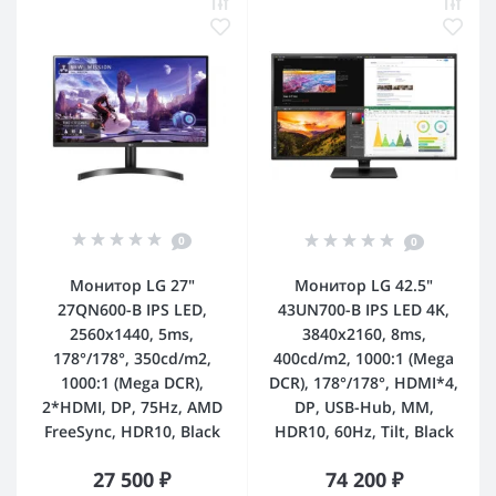
0
0
Монитор LG 27"
Монитор LG 42.5"
27QN600-B IPS LED,
43UN700-B IPS LED 4K,
2560x1440, 5ms,
3840x2160, 8ms,
178°/178°, 350cd/m2,
400cd/m2, 1000:1 (Mega
1000:1 (Mega DCR),
DCR), 178°/178°, HDMI*4,
2*HDMI, DP, 75Hz, AMD
DP, USB-Hub, MM,
FreeSync, HDR10, Black
HDR10, 60Hz, Tilt, Black
27 500 ₽
74 200 ₽