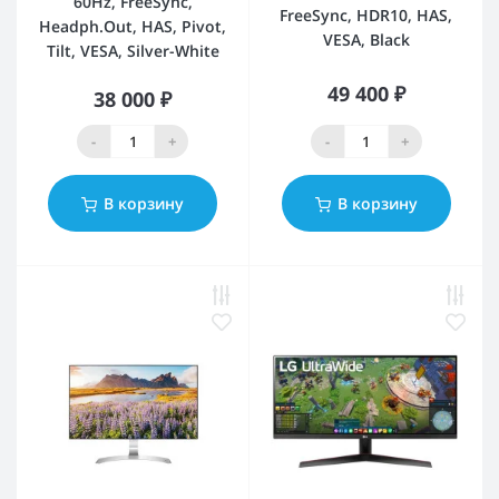
60Hz, FreeSync,
FreeSync, HDR10, HAS,
Headph.Out, HAS, Pivot,
VESA, Black
Tilt, VESA, Silver-White
49 400 ₽
38 000 ₽
-
+
-
+
В корзину
В корзину