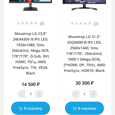
0
0
Монитор LG 23.8"
Монитор LG 31.5"
24EA430V-B IPS LED,
32QN600-B IPS LED,
1920x1080, 5ms,
2560x1440, 5ms,
250cd/m2, Mega DCR,
178°/178°, 350cd/m2,
178°/178°, D-Sub, DVI,
1000:1 (Mega DCR),
HDMI, 75Гц, AMD
2*HDMI, DP, 75Hz, AMD
FreeSync, Tilt, VESA,
FreeSync, HDR10, Black
Black
30 300 ₽
14 500 ₽
-
+
-
+
В корзину
В корзину