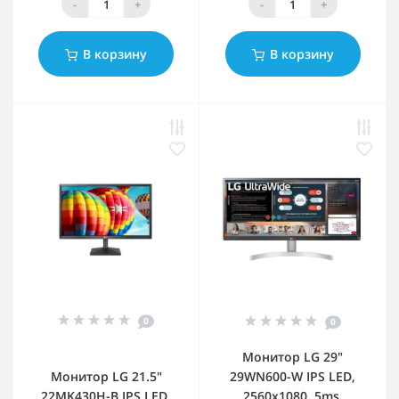
-
+
-
+
В корзину
В корзину
0
0
Монитор LG 29"
Монитор LG 21.5"
29WN600-W IPS LED,
22MK430H-B IPS LED,
2560x1080, 5ms,