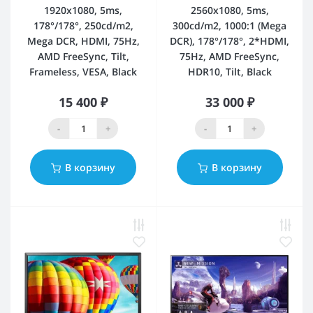
1920x1080, 5ms,
2560x1080, 5ms,
178°/178°, 250cd/m2,
300cd/m2, 1000:1 (Mega
Mega DCR, HDMI, 75Hz,
DCR), 178°/178°, 2*HDMI,
AMD FreeSync, Tilt,
75Hz, AMD FreeSync,
Frameless, VESA, Black
HDR10, Tilt, Black
15 400 ₽
33 000 ₽
-
+
-
+
В корзину
В корзину