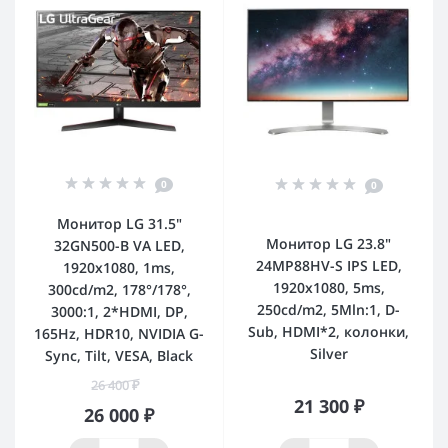
0
0
Монитор LG 31.5"
Монитор LG 23.8"
32GN500-B VA LED,
24MP88HV-S IPS LED,
1920x1080, 1ms,
1920x1080, 5ms,
300cd/m2, 178°/178°,
250cd/m2, 5Mln:1, D-
3000:1, 2*HDMI, DP,
Sub, HDMI*2, колонки,
165Hz, HDR10, NVIDIA G-
Silver
Sync, Tilt, VESA, Black
26 400 ₽
21 300 ₽
26 000 ₽