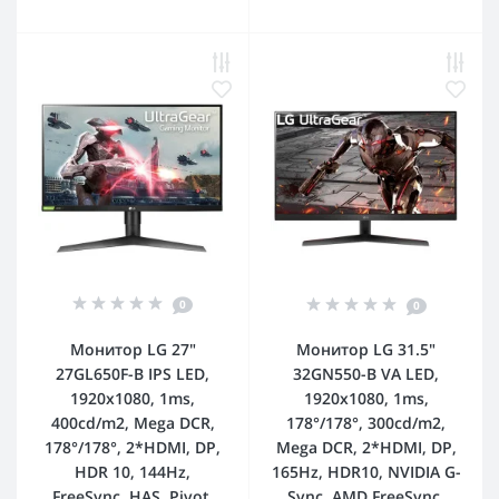
0
0
Монитор LG 27"
Монитор LG 31.5"
27GL650F-B IPS LED,
32GN550-B VA LED,
1920x1080, 1ms,
1920x1080, 1ms,
400cd/m2, Mega DCR,
178°/178°, 300cd/m2,
178°/178°, 2*HDMI, DP,
Mega DCR, 2*HDMI, DP,
HDR 10, 144Hz,
165Hz, HDR10, NVIDIA G-
FreeSync, HAS, Pivot,
Sync, AMD FreeSync,