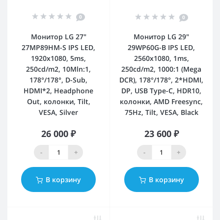
0
0
Монитор LG 27"
Монитор LG 29"
27MP89HM-S IPS LED,
29WP60G-B IPS LED,
1920x1080, 5ms,
2560x1080, 1ms,
250cd/m2, 10Mln:1,
250cd/m2, 1000:1 (Mega
178°/178°, D-Sub,
DCR), 178°/178°, 2*HDMI,
HDMI*2, Headphone
DP, USB Type-C, HDR10,
Out, колонки, Tilt,
колонки, AMD Freesync,
VESA, Silver
75Hz, Tilt, VESA, Black
26 000 ₽
23 600 ₽
-
+
-
+
В корзину
В корзину