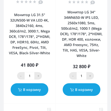
0
0
Монитор LG 34"
Монитор LG 31.5"
34WN650-W IPS LED,
32UN500-W VA LED 4K,
2560x1080, 5ms,
3840x2160, 4ms,
500cd/m2, 1000:1 (Mega
360cd/m2, 3000:1, Mega
DCR), 178°/178°, 2*HDMI,
DCR, 178°/178°, 2*HDMI,
DP, HDR 400, колонки,
DP, HDR10, 60Hz, AMD
AMD Freesync, 75Hz,
FreeSync, Pivot, Tilt,
Tilt, HAS, VESA, Silver-
VESA, Black-Silver-White
White
41 800 ₽
32 800 ₽
-
+
-
+
В корзину
В корзину