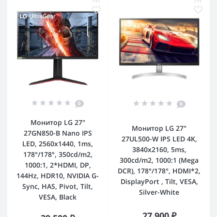
0
0
Монитор LG 27"
Монитор LG 27"
27GN850-B Nano IPS
27UL500-W IPS LED 4K,
LED, 2560x1440, 1ms,
3840x2160, 5ms,
178°/178°, 350cd/m2,
300cd/m2, 1000:1 (Mega
1000:1, 2*HDMI, DP,
DCR), 178°/178°, HDMI*2,
144Hz, HDR10, NVIDIA G-
DisplayPort , Tilt, VESA,
Sync, HAS, Pivot, Tilt,
Silver-White
VESA, Black
27 900 ₽