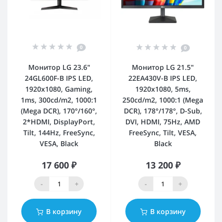
0
0
Монитор LG 23.6"
Монитор LG 21.5"
24GL600F-B IPS LED,
22EA430V-B IPS LED,
1920x1080, Gaming,
1920x1080, 5ms,
1ms, 300cd/m2, 1000:1
250cd/m2, 1000:1 (Mega
(Mega DCR), 170°/160°,
DCR), 178°/178°, D-Sub,
2*HDMI, DisplayPort,
DVI, HDMI, 75Hz, AMD
Tilt, 144Hz, FreeSync,
FreeSync, Tilt, VESA,
VESA, Black
Black
17 600 ₽
13 200 ₽
-
+
-
+
В корзину
В корзину