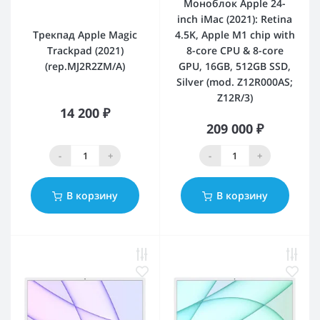
Моноблок Apple 24-
inch iMac (2021): Retina
Трекпад Apple Magic
4.5K, Apple M1 chip with
Trackpad (2021)
8-core CPU & 8-core
(rep.MJ2R2ZM/A)
GPU, 16GB, 512GB SSD,
Silver (mod. Z12R000AS;
Z12R/3)
14 200 ₽
209 000 ₽
-
+
-
+
В корзину
В корзину