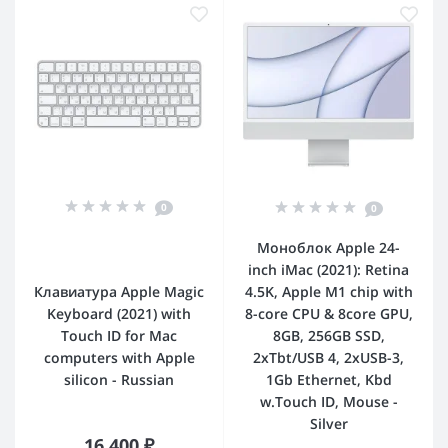
0
0
Моноблок Apple 24-
inch iMac (2021): Retina
Клавиатура Apple Magic
4.5K, Apple M1 chip with
Keyboard (2021) with
8-core CPU & 8core GPU,
Touch ID for Mac
8GB, 256GB SSD,
computers with Apple
2xTbt/USB 4, 2xUSB-3,
silicon - Russian
1Gb Ethernet, Kbd
w.Touch ID, Mouse -
Silver
16 400 ₽