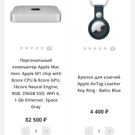
0
0
Персональный
компьютер Apple Mac
mini: Apple M1 chip with
Брелок для ключей
8core CPU & 8core GPU,
Apple AirTag Leather
16core Neural Engine,
Key Ring - Baltic Blue
8GB, 256GB SSD, WiFi 6,
1 Gb Ethernet, Space
Gray
4 400 ₽
82 500 ₽
-
+
-
+