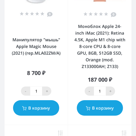
0
0
Моноблок Apple 24-
inch iMac (2021): Retina
Манипулятор "мышь"
4.5K, Apple M1 chip with
Apple Magic Mouse
8-core CPU & 8-core
(2021) (rep.MLA02ZM/A)
GPU, 8GB, 512GB SSD,
Orange (mod.
Z133000AH; Z133)
8 700 ₽
187 000 ₽
-
+
-
+
В корзину
В корзину