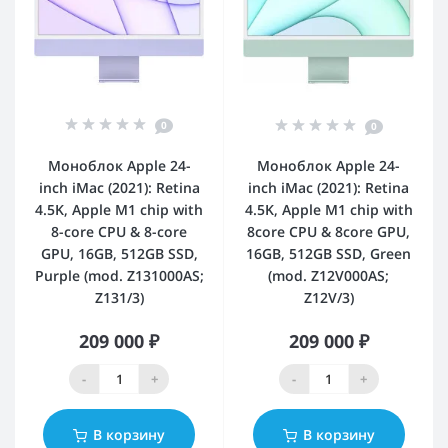
0
0
Моноблок Apple 24-
Моноблок Apple 24-
inch iMac (2021): Retina
inch iMac (2021): Retina
4.5K, Apple M1 chip with
4.5K, Apple M1 chip with
8-core CPU & 8-core
8core CPU & 8core GPU,
GPU, 16GB, 512GB SSD,
16GB, 512GB SSD, Green
Purple (mod. Z131000AS;
(mod. Z12V000AS;
Z131/3)
Z12V/3)
209 000 ₽
209 000 ₽
-
+
-
+
В корзину
В корзину