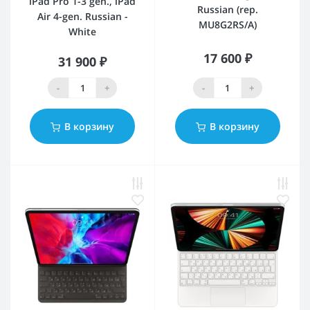
iPad Pro 1-3 gen., iPad
Russian (rep.
Air 4-gen. Russian -
MU8G2RS/A)
White
17 600 ₽
31 900 ₽
-
+
-
+
В корзину
В корзину