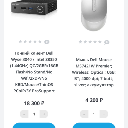
0
0
Тонкий клиент Dell
Wyse 3040 / Intel Z8350
Мышь Dell Mouse
(1.44GHz) QC/2GBR/16GB
MS7421W Premier;
Flash/No Stand/No
Wireless; Optical; USB;
Wifi/2xDP/No
BT; 4000 dpi; 7 butt;
KBD/Mouse/ThinOS
silver; аккумулятор
PCoIP/3Y ProSupport
4 200 ₽
18 300 ₽
-
+
-
+