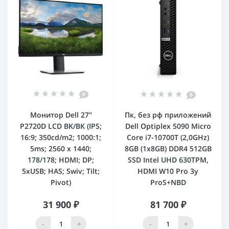
0
0
Монитор Dell 27"
Пк, без рф приложений
P2720D LCD BK/BK (IPS;
Dell Optiplex 5090 Micro
16:9; 350cd/m2; 1000:1;
Core i7-10700T (2,0GHz)
5ms; 2560 x 1440;
8GB (1x8GB) DDR4 512GB
178/178; HDMI; DP;
SSD Intel UHD 630TPM,
5xUSB; HAS; Swiv; Tilt;
HDMI W10 Pro 3y
Pivot)
ProS+NBD
31 900 ₽
81 700 ₽
-
+
-
+