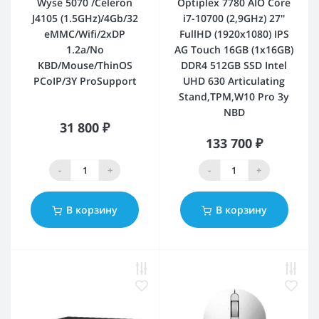
Wyse 5070 /Celeron
Optiplex 7780 AIO Core
J4105 (1.5GHz)/4Gb/32
i7-10700 (2,9GHz) 27''
eMMC/Wifi/2xDP
FullHD (1920x1080) IPS
1.2a/No
AG Touch 16GB (1x16GB)
KBD/Mouse/ThinOS
DDR4 512GB SSD Intel
PCoIP/3Y ProSupport
UHD 630 Articulating
Stand,TPM,W10 Pro 3y
NBD
31 800 ₽
133 700 ₽
-
+
-
+
В корзину
В корзину