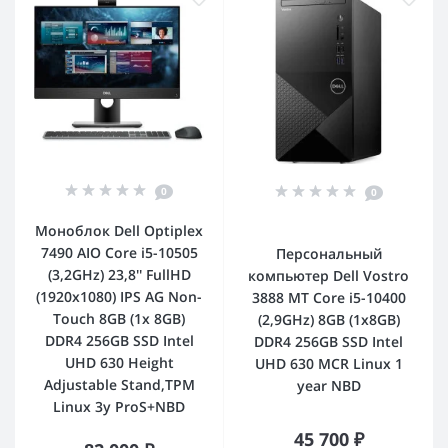
0
0
Моноблок Dell Optiplex
7490 AIO Core i5-10505
Персональный
(3,2GHz) 23,8'' FullHD
компьютер Dell Vostro
(1920x1080) IPS AG Non-
3888 MT Core i5-10400
Touch 8GB (1x 8GB)
(2,9GHz) 8GB (1x8GB)
DDR4 256GB SSD Intel
DDR4 256GB SSD Intel
UHD 630 Height
UHD 630 MCR Linux 1
Adjustable Stand,TPM
year NBD
Linux 3y ProS+NBD
45 700 ₽