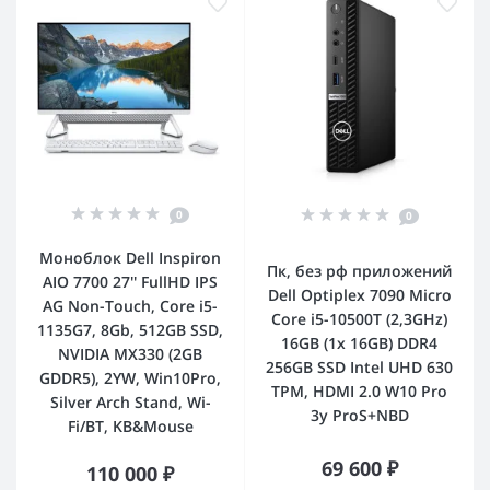
0
0
Моноблок Dell Inspiron
Пк, без рф приложений
AIO 7700 27'' FullHD IPS
Dell Optiplex 7090 Micro
AG Non-Touch, Core i5-
Core i5-10500T (2,3GHz)
1135G7, 8Gb, 512GB SSD,
16GB (1x 16GB) DDR4
NVIDIA MX330 (2GB
256GB SSD Intel UHD 630
GDDR5), 2YW, Win10Pro,
TPM, HDMI 2.0 W10 Pro
Silver Arch Stand, Wi-
3y ProS+NBD
Fi/BT, KB&Mouse
69 600 ₽
110 000 ₽