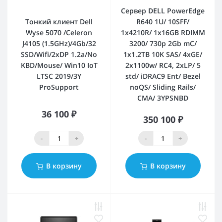
Сервер DELL PowerEdge
Тонкий клиент Dell
R640 1U/ 10SFF/
Wyse 5070 /Celeron
1x4210R/ 1x16GB RDIMM
J4105 (1.5GHz)/4Gb/32
3200/ 730p 2Gb mC/
SSD/Wifi/2xDP 1.2a/No
1x1.2TB 10K SAS/ 4xGE/
KBD/Mouse/ Win10 IoT
2x1100w/ RC4, 2xLP/ 5
LTSC 2019/3Y
std/ iDRAC9 Ent/ Bezel
ProSupport
noQS/ Sliding Rails/
CMA/ 3YPSNBD
36 100 ₽
350 100 ₽
-
+
-
+
В корзину
В корзину