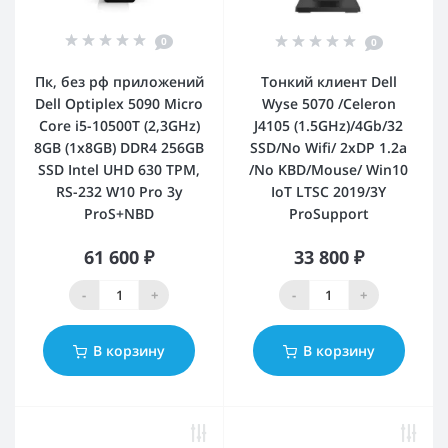
0
0
Пк, без рф приложений
Тонкий клиент Dell
Dell Optiplex 5090 Micro
Wyse 5070 /Celeron
Core i5-10500T (2,3GHz)
J4105 (1.5GHz)/4Gb/32
8GB (1x8GB) DDR4 256GB
SSD/No Wifi/ 2xDP 1.2a
SSD Intel UHD 630 TPM,
/No KBD/Mouse/ Win10
RS-232 W10 Pro 3y
IoT LTSC 2019/3Y
ProS+NBD
ProSupport
61 600 ₽
33 800 ₽
-
+
-
+
В корзину
В корзину