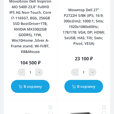
Моноблок Dell Inspiron
AIO 5400 23,8" FullHD
Монитор Dell 27''
IPS AG Non-Touch, Core
P2722H S/BK (IPS; 16:9;
i7-1165G7, 8Gb, 256GB
300cd/m2; 1000:1; 5ms;
SSD BootDrive+1TB,
1920x1080x60Hz;
NVIDIA MX330(2GB
178/178; VGA; DP; HDMI;
GDDR5), 1YW,
5xUSB; HAS; Tilt; Swiv;
Win10Home ,Silver A-
Pivot; VESA)
Frame stand, Wi-Fi/BT,
KB&Mouse
23 100 ₽
104 500 ₽
-
+
-
+
В корзину
В корзину