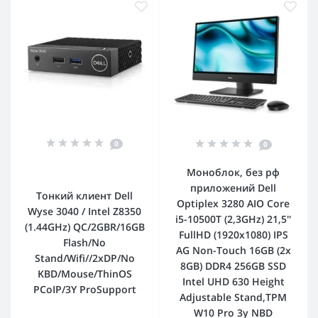
0
0
Моноблок, без рф
приложений Dell
Тонкий клиент Dell
Optiplex 3280 AIO Core
Wyse 3040 / Intel Z8350
i5-10500T (2,3GHz) 21,5''
(1.44GHz) QC/2GBR/16GB
FullHD (1920x1080) IPS
Flash/No
AG Non-Touch 16GB (2x
Stand/Wifi//2xDP/No
8GB) DDR4 256GB SSD
KBD/Mouse/ThinOS
Intel UHD 630 Height
PCoIP/3Y ProSupport
Adjustable Stand,TPM
W10 Pro 3y NBD