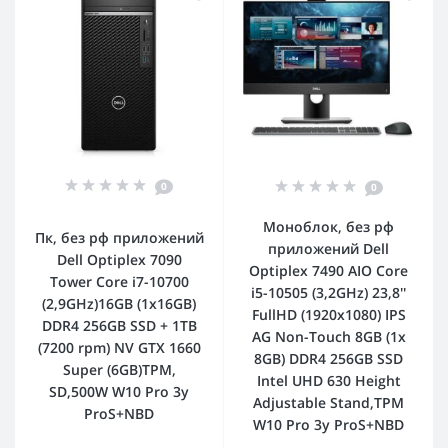
0
0
Моноблок, без рф
Пк, без рф приложений
приложений Dell
Dell Optiplex 7090
Optiplex 7490 AIO Core
Tower Core i7-10700
i5-10505 (3,2GHz) 23,8''
(2,9GHz)16GB (1x16GB)
FullHD (1920x1080) IPS
DDR4 256GB SSD + 1TB
AG Non-Touch 8GB (1x
(7200 rpm) NV GTX 1660
8GB) DDR4 256GB SSD
Super (6GB)TPM,
Intel UHD 630 Height
SD,500W W10 Pro 3y
Adjustable Stand,TPM
ProS+NBD
W10 Pro 3y ProS+NBD